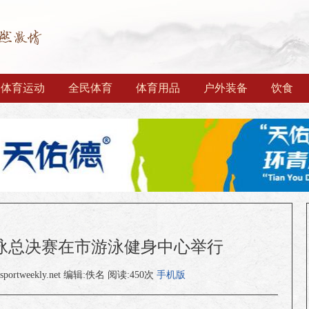
体育运动
全民体育
体育用品
户外装备
饮食
泳总决赛在市游泳健身中心举行
.sportweekly.net 编辑:佚名 阅读:
450次
手机版