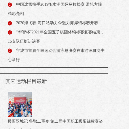
中国冰雪携手2019衡水湖国际马拉松赛 滑轮方阵
2
精彩亮相
2020海飞赛·海口站动力伞魅力海岸锦标赛开赛
2
“华智杯”2021年全国五子棋团体锦标赛复赛结束，
2
16支队伍挺进决赛
宁波市首届全民运动会游泳总决赛在市游泳健身中
2
心举行
其它运动栏目最新
掼蛋双城记 鲁鄂二重奏 第二届中国职工掼蛋锦标赛济