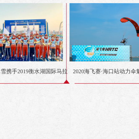
雪携手2019衡水湖国际马拉
2020海飞赛·海口站动力
松赛 滑轮方阵精彩亮相
锦标赛开赛