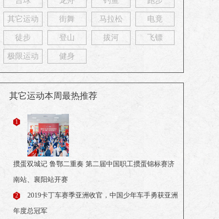
台球
龙舟
钓鱼
跑步
其它运动
街舞
马拉松
电竟
徒步
登山
拔河
飞镖
极限运动
健身
其它运动本周最热推荐
1
掼蛋双城记 鲁鄂二重奏 第二届中国职工掼蛋锦标赛济
南站、襄阳站开赛
2019卡丁车赛季亚洲收官，中国少年车手勇获亚洲
2
年度总冠军