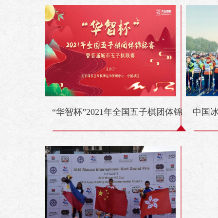
“华智杯”2021年全国五子棋团体锦
中国冰
标赛复赛结束，16支队伍挺进决赛