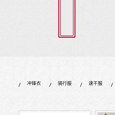
冲锋衣
骑行服
速干服
指南针
其它装备
户外刀具