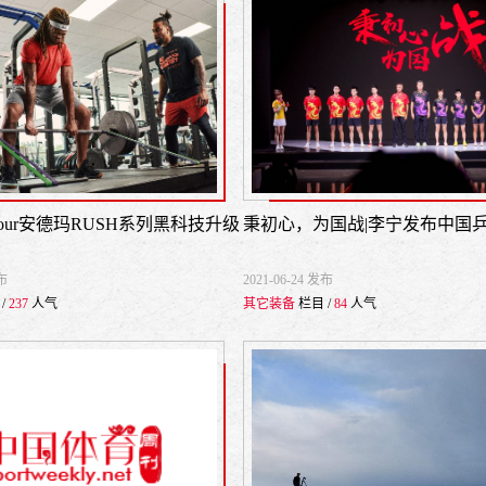
Armour安德玛RUSH系列黑科技升级
发布
2021-06-24 发布
/
237
人气
其它装备
栏目 /
84
人气