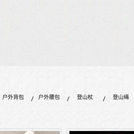
户外背包
户外腰包
登山杖
登山绳
自行车
睡袋
帐篷
水壶