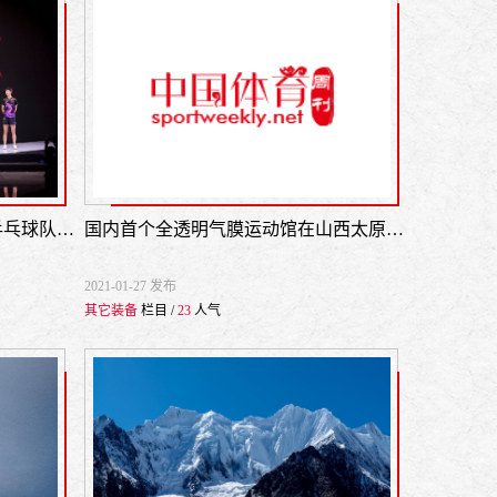
秉初心，为国战|李宁发布中国乒乓球队最新战袍
国内首个全透明气膜运动馆在山西太原正式落成
2021-01-27 发布
其它装备
栏目 /
23
人气