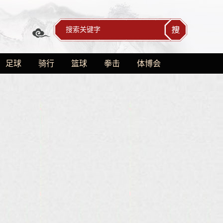
足球
骑行
篮球
拳击
体博会