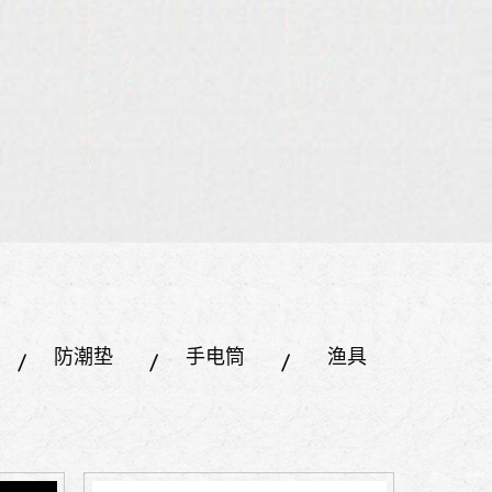
防潮垫
手电筒
渔具
户外鞋